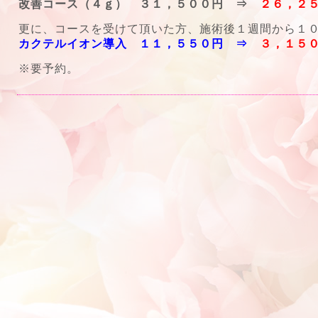
改善コース（４ｇ） ３１，５００円 ⇒
２６，２
更に、コースを受けて頂いた方、施術後１週間から１
カクテルイオン導入 １１，５５０円 ⇒
３，１５
※要予約。