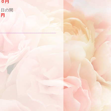
５０円
０日の間
０円