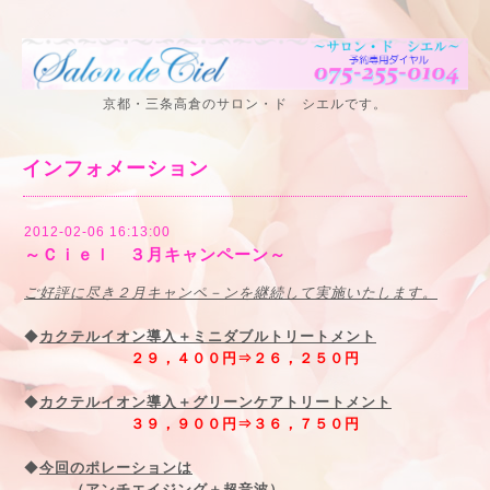
京都・三条高倉のサロン・ド シエルです。
インフォメーション
2012-02-06 16:13:00
～Ｃｉｅｌ ３月キャンペーン～
ご好評に尽き２月キャンペ－ンを継続して実施いたします
。
◆
カクテルイオン導入＋ミニダブルトリートメント
２９，４００円⇒２６，２５０円
◆
カクテルイオン導入＋グリーンケアトリートメント
３９，９００円⇒３６，７５０円
◆
今回のポレーションは
（アンチエイジング＋超音波）